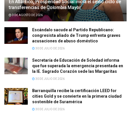
En Atlántico, Prosperidad Social inicia el sexto ciclo de
transferencias de Colombia Mayor
3 DE AGOSTO DE 2026
Escándalo sacude al Partido Republicano:
congresista aliado de Trump enfrenta graves
acusaciones de abuso doméstico
30 DE JULIO DE 2026
Secretaría de Educación de Soledad informa
que fue superada la emergencia presentada en
la IE. Sagrado Corazón sede las Margaritas
30 DE JULIO DE 2026
Barranquilla recibe la certificación LEED for
cities Gold y se convierte en la primera ciudad
sostenible de Suramérica
30 DE JULIO DE 2026