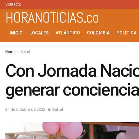
Contacto
HORANOTICIAS.co
INICIO
LOCALES
ATLÁNTICO
COLOMBIA
POLÍTICA
Home
Salud
Con Jornada Naci
generar conciencia
24 de octubre de 2022
in
Salud