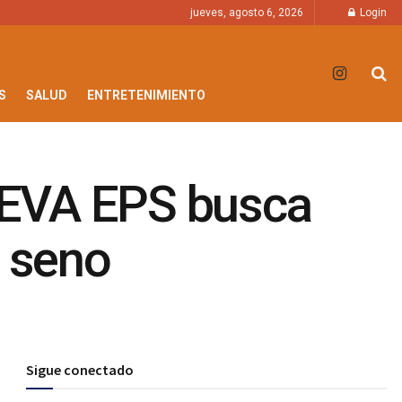
jueves, agosto 6, 2026
Login
S
SALUD
ENTRETENIMIENTO
UEVA EPS busca
e seno
Sigue conectado