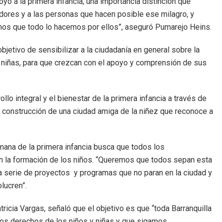
 a la primera infancia, una importancia distinción que
dores y a las personas que hacen posible ese milagro, y
nos que todo lo hacemos por ellos”, aseguró Pumarejo Heins.
objetivo de sensibilizar a la ciudadanía en general sobre la
 niñas, para que crezcan con el apoyo y comprensión de sus
lo integral y el bienestar de la primera infancia a través de
a construcción de una ciudad amiga de la niñez que reconoce a
mana de la primera infancia busca que todos los
 en la formación de los niños. “Queremos que todos sepan esta
a serie de proyectos y programas que no paran en la ciudad y
lucren”.
tricia Vargas, señaló que el objetivo es que “toda Barranquilla
los derechos de los niños y niñas y que sigamos