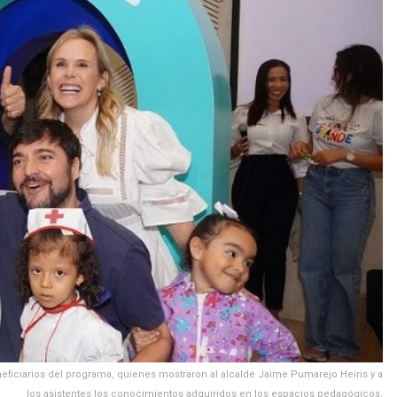
neficiarios del programa, quienes mostraron al alcalde Jaime Pumarejo Heins y a
los asistentes los conocimientos adquiridos en los espacios pedagógicos.