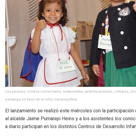
Los parques, centros comerciales, restaurantes, jardines privados, colegios, Zooló
estrategia en favor de la niñez barranquillera.
El lanzamiento se realizó este miércoles con la participació
al alcalde Jaime Pumarejo Heins y a los asistentes los cono
a diario participan en los distintos Centros de Desarrollo Infant