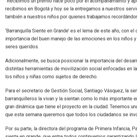
“Recibimos un premio hace poco por el acompañamiento y apoyo
recibimos en Bogotá y hoy se la entregamos a nuestros servi
también a nuestros niños por quienes trabajamos recordándo
‘Barranquilla Siente en Grande’ es el lema de este año, con el 
importancia del buen manejo de las emociones en los niños y
seres queridos.
Adicionalmente, se busca posicionar la importancia del desarrol
distintas herramientas de movilización social enfocadas en l
los niños y niñas como sujetos de derecho.
Para el secretario de Gestión Social, Santiago Vásquez, la se
barranquilleros la vivan y la sientan como lo más importante
gran dinámica que tiene el proyecto en la ciudad. Tenemos un
que esta semana queremos que todos los ciudadanos se invo
Por su parte, la directora del programa de Primera Infancia, Pa
sienta en grande, que entre todos continuemos garantizando 