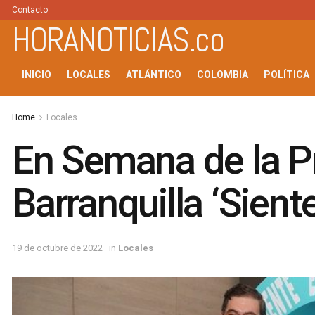
Contacto
HORANOTICIAS.co
INICIO
LOCALES
ATLÁNTICO
COLOMBIA
POLÍTICA
Home
Locales
En Semana de la Pr
Barranquilla ‘Sient
19 de octubre de 2022
in
Locales