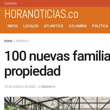
Contacto
HORANOTICIAS.co
INICIO
LOCALES
ATLÁNTICO
COLOMBIA
POLÍTICA
Home
Atlántico
100 nuevas familia
propiedad
13 de octubre de 2022
in
Atlántico