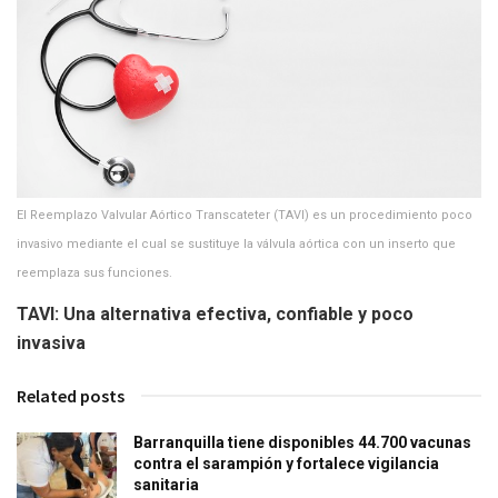
El Reemplazo Valvular Aórtico Transcateter (TAVI) es un procedimiento poco
invasivo mediante el cual se sustituye la válvula aórtica con un inserto que
reemplaza sus funciones.
TAVI: Una alternativa efectiva, confiable y poco
invasiva
Related posts
Barranquilla tiene disponibles 44.700 vacunas
contra el sarampión y fortalece vigilancia
sanitaria