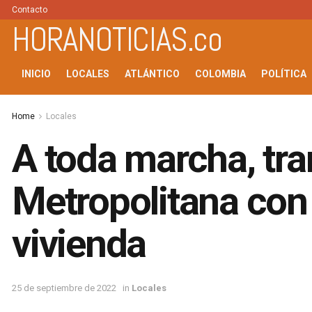
Contacto
HORANOTICIAS.co
INICIO
LOCALES
ATLÁNTICO
COLOMBIA
POLÍTICA
Home
Locales
A toda marcha, tra
Metropolitana con
vivienda
25 de septiembre de 2022
in
Locales