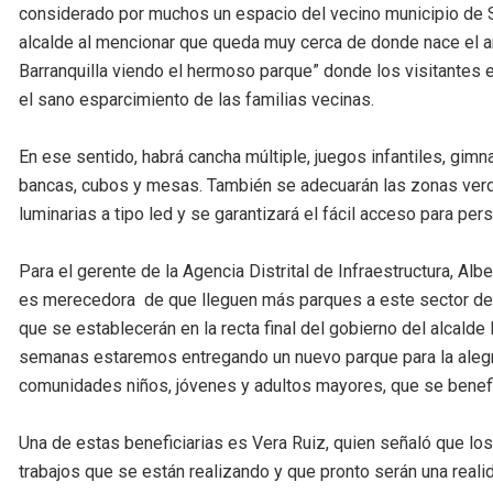
considerado por muchos un espacio del vecino municipio de So
alcalde al mencionar que queda muy cerca de donde nace el ar
Barranquilla viendo el hermoso parque” donde los visitantes e
el sano esparcimiento de las familias vecinas.
En ese sentido, habrá cancha múltiple, juegos infantiles, gimn
bancas, cubos y mesas. También se adecuarán las zonas verde
luminarias a tipo led y se garantizará el fácil acceso para p
Para el gerente de la Agencia Distrital de Infraestructura, Al
es merecedora de que lleguen más parques a este sector de l
que se establecerán en la recta final del gobierno del alcald
semanas estaremos entregando un nuevo parque para la alegría
comunidades niños, jóvenes y adultos mayores, que se benefi
Una de estas beneficiarias es Vera Ruiz, quien señaló que lo
trabajos que se están realizando y que pronto serán una real