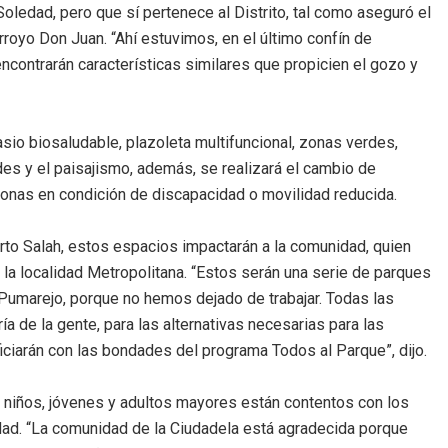
ledad, pero que sí pertenece al Distrito, tal como aseguró el
royo Don Juan. “Ahí estuvimos, en el último confín de
ncontrarán características similares que propicien el gozo y
asio biosaludable, plazoleta multifuncional, zonas verdes,
s y el paisajismo, además, se realizará el cambio de
ersonas en condición de discapacidad o movilidad reducida.
berto Salah, estos espacios impactarán a la comunidad, quien
a localidad Metropolitana. “Estos serán una serie de parques
e Pumarejo, porque no hemos dejado de trabajar. Todas las
 de la gente, para las alternativas necesarias para las
ciarán con las bondades del programa Todos al Parque”, dijo.
s niños, jóvenes y adultos mayores están contentos con los
idad. “La comunidad de la Ciudadela está agradecida porque