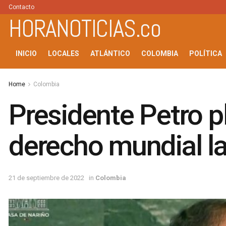
Contacto
HORANOTICIAS.co
INICIO
LOCALES
ATLÁNTICO
COLOMBIA
POLÍTICA
Home
Colombia
Presidente Petro p
derecho mundial la
21 de septiembre de 2022
in
Colombia