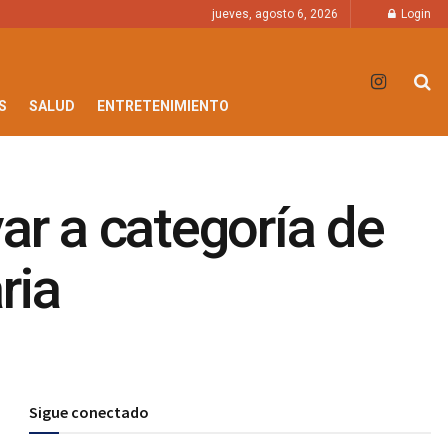
jueves, agosto 6, 2026
Login
S
SALUD
ENTRETENIMIENTO
ar a categoría de
ria
Sigue conectado