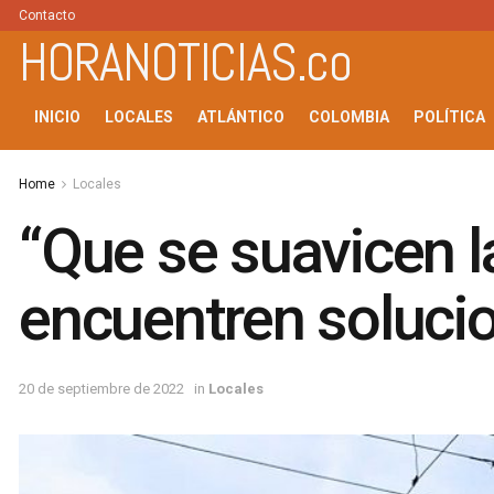
Contacto
HORANOTICIAS.co
INICIO
LOCALES
ATLÁNTICO
COLOMBIA
POLÍTICA
Home
Locales
“Que se suavicen l
encuentren soluci
20 de septiembre de 2022
in
Locales