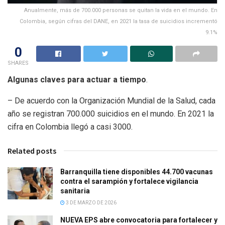
Anualmente, más de 700.000 personas se quitan la vida en el mundo. En
Colombia, según cifras del DANE, en 2021 la tasa de suicidios incrementó
9.1%
0
SHARES
Algunas claves para actuar a tiempo
.
– De acuerdo con la Organización Mundial de la Salud, cada
año se registran 700.000 suicidios en el mundo. En 2021 la
cifra en Colombia llegó a casi 3000.
Related posts
Barranquilla tiene disponibles 44.700 vacunas
contra el sarampión y fortalece vigilancia
sanitaria
3 DE MARZO DE 2026
NUEVA EPS abre convocatoria para fortalecer y