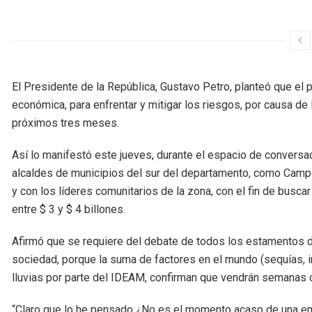
El Presidente de la República, Gustavo Petro, planteó que el 
económica, para enfrentar y mitigar los riesgos, por causa de l
próximos tres meses.
Así lo manifestó este jueves, durante el espacio de conversac
alcaldes de municipios del sur del departamento, como Campo 
y con los líderes comunitarios de la zona, con el fin de busca
entre $ 3 y $ 4 billones.
Afirmó que se requiere del debate de todos los estamentos d
sociedad, porque la suma de factores en el mundo (sequías, i
lluvias por parte del IDEAM, confirman que vendrán semanas c
“Claro que lo he pensado ¿No es el momento acaso de una em