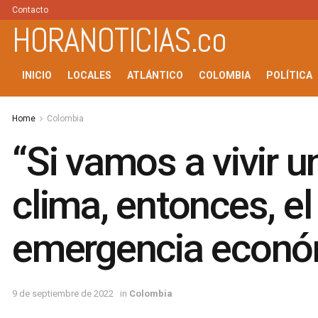
Contacto
HORANOTICIAS.co
INICIO
LOCALES
ATLÁNTICO
COLOMBIA
POLÍTICA
Home
Colombia
“Si vamos a vivir u
clima, entonces, el
emergencia económ
9 de septiembre de 2022
in
Colombia