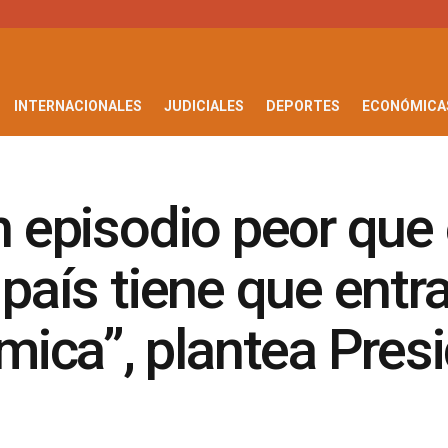
INTERNACIONALES
JUDICIALES
DEPORTES
ECONÓMICA
n episodio peor que 
 país tiene que entr
ica”, plantea Presi