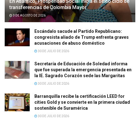
En Atlántico, Prosperidad Social inicia el sexto ciclo de
transferencias de Colombia Mayor
3 DE AGOSTO DE 2026
Escándalo sacude al Partido Republicano:
congresista aliado de Trump enfrenta graves
acusaciones de abuso doméstico
30 DE JULIO DE 2026
Secretaría de Educación de Soledad informa
que fue superada la emergencia presentada en
la IE. Sagrado Corazón sede las Margaritas
30 DE JULIO DE 2026
Barranquilla recibe la certificación LEED for
cities Gold y se convierte en la primera ciudad
sostenible de Suramérica
30 DE JULIO DE 2026