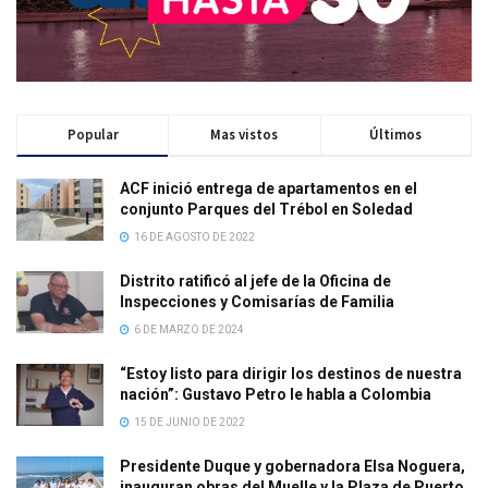
Popular
Mas vistos
Últimos
ACF inició entrega de apartamentos en el
conjunto Parques del Trébol en Soledad
16 DE AGOSTO DE 2022
Distrito ratificó al jefe de la Oficina de
Inspecciones y Comisarías de Familia
6 DE MARZO DE 2024
“Estoy listo para dirigir los destinos de nuestra
nación”: Gustavo Petro le habla a Colombia
15 DE JUNIO DE 2022
Presidente Duque y gobernadora Elsa Noguera,
inauguran obras del Muelle y la Plaza de Puerto