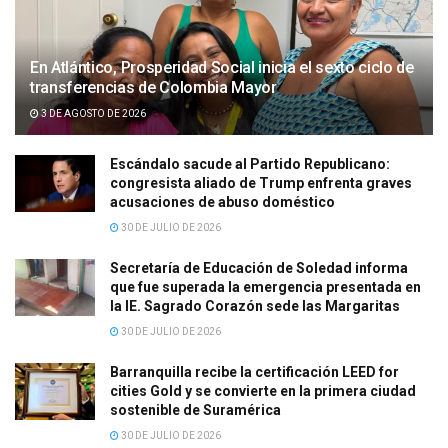
En Atlántico, Prosperidad Social inicia el sexto ciclo de
transferencias de Colombia Mayor
3 DE AGOSTO DE 2026
Escándalo sacude al Partido Republicano:
congresista aliado de Trump enfrenta graves
acusaciones de abuso doméstico
30 DE JULIO DE 2026
Secretaría de Educación de Soledad informa
que fue superada la emergencia presentada en
la IE. Sagrado Corazón sede las Margaritas
30 DE JULIO DE 2026
Barranquilla recibe la certificación LEED for
cities Gold y se convierte en la primera ciudad
sostenible de Suramérica
30 DE JULIO DE 2026