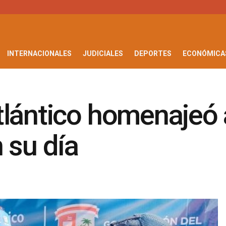
INTERNACIONALES
JUDICIALES
DEPORTES
ECONÓMICA
lántico homenajeó 
 su día