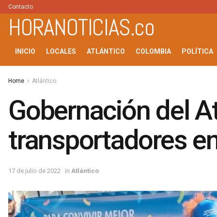
Contacto
HORANOTICIAS.co
INICIO
LOCALES
ATLÁNTICO
COLOMBIA
POLÍTICA
Home
Atlántico
Gobernación del At
transportadores en
17 de julio de 2022
in
Atlántico