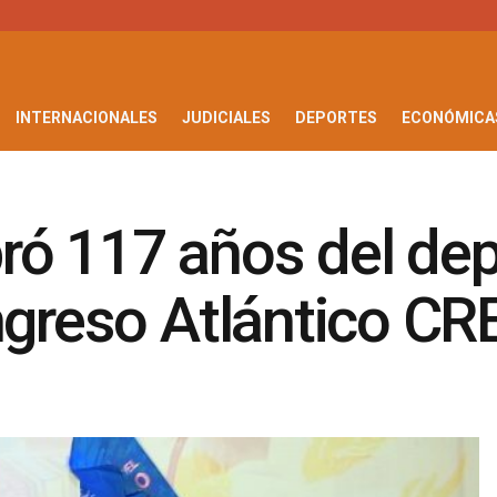
INTERNACIONALES
JUDICIALES
DEPORTES
ECONÓMICA
ró 117 años del de
ngreso Atlántico CR