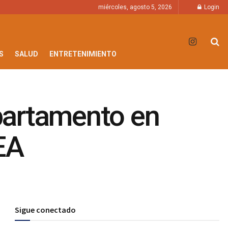
miércoles, agosto 5, 2026
Login
S
SALUD
ENTRETENIMIENTO
partamento en
EA
Sigue conectado