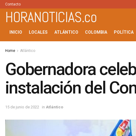
Contacto
HORANOTICIAS.co
INICIO
LOCALES
ATLÁNTICO
COLOMBIA
POLÍTICA
Home
Atlántico
Gobernadora celeb
instalación del Co
15 de junio de 2022
in
Atlántico