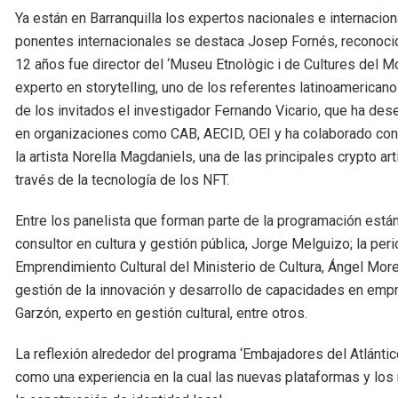
Ya están en Barranquilla los expertos nacionales e internacio
ponentes internacionales se destaca Josep Fornés, reconocid
12 años fue director del ‘Museu Etnològic i de Cultures del Mó
experto en storytelling, uno de los referentes latinoamerica
de los invitados el investigador Fernando Vicario, que ha de
en organizaciones como CAB, AECID, OEI y ha colaborado con
la artista Norella Magdaniels, una de las principales crypto art
través de la tecnología de los NFT.
Entre los panelista que forman parte de la programación están 
consultor en cultura y gestión pública, Jorge Melguizo; la peri
Emprendimiento Cultural del Ministerio de Cultura, Ángel Moren
gestión de la innovación y desarrollo de capacidades en emp
Garzón, experto en gestión cultural, entre otros.
La reflexión alrededor del programa ‘Embajadores del Atlánti
como una experiencia en la cual las nuevas plataformas y los 