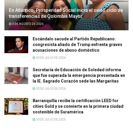
En Atlántico, Prosperidad Social inicia el sexto ciclo de
transferencias de Colombia Mayor
3 DE AGOSTO DE 2026
Escándalo sacude al Partido Republicano:
congresista aliado de Trump enfrenta graves
acusaciones de abuso doméstico
30 DE JULIO DE 2026
Secretaría de Educación de Soledad informa
que fue superada la emergencia presentada en
la IE. Sagrado Corazón sede las Margaritas
30 DE JULIO DE 2026
Barranquilla recibe la certificación LEED for
cities Gold y se convierte en la primera ciudad
sostenible de Suramérica
30 DE JULIO DE 2026