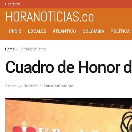
Contacto
HORANOTICIAS.co
INICIO
LOCALES
ATLÁNTICO
COLOMBIA
POLÍTICA
Home
Entretenimiento
Cuadro de Honor de
2 de mayo de 2022
in
Entretenimiento