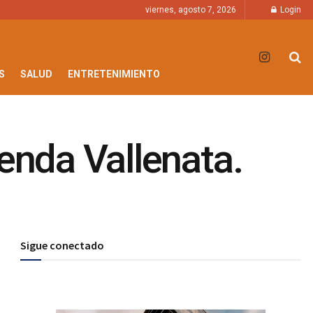
viernes, agosto 7, 2026
Login
S
SALUD
ENTRETENIMIENTO
enda Vallenata.
Sigue conectado