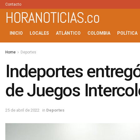
Contacto
HORANOTICIAS.co
INICIO
LOCALES
ATLÁNTICO
COLOMBIA
POLÍTICA
Home
Deportes
Indeportes entregó
de Juegos Intercol
25 de abril de 2022
in
Deportes