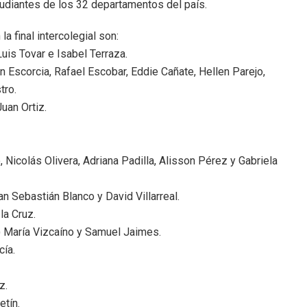
tudiantes de los 32 departamentos del país.
a final intercolegial son:
Luis Tovar e Isabel Terraza.
n Escorcia, Rafael Escobar, Eddie Cañate, Hellen Parejo,
tro.
uan Ortiz.
, Nicolás Olivera, Adriana Padilla, Alisson Pérez y Gabriela
an Sebastián Blanco y David Villarreal.
la Cruz.
l) María Vizcaíno y Samuel Jaimes.
cía.
z.
etín.