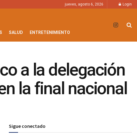
jueves, agosto 6, 2026
Login
S
SALUD
ENTRETENIMIENTO
co a la delegación
n la final nacional
Sigue conectado