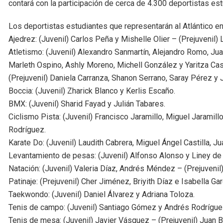
contará con la participación de cerca de 4.300 deportistas es
Los deportistas estudiantes que representarán al Atlántico en l
Ajedrez: (Juvenil) Carlos Peña y Mishelle Olier – (Prejuvenil) 
Atletismo: (Juvenil) Alexandro Sanmartín, Alejandro Romo, Jua
Marleth Ospino, Ashly Moreno, Michell González y Yaritza Cas
(Prejuvenil) Daniela Carranza, Shanon Serrano, Saray Pérez y J
Boccia: (Juvenil) Zharick Blanco y Kerlis Escaño.
BMX: (Juvenil) Sharid Fayad y Julián Tabares.
Ciclismo Pista: (Juvenil) Francisco Jaramillo, Miguel Jaramillo
Rodríguez.
Karate Do: (Juvenil) Laudith Cabrera, Miguel Ángel Castilla, Ju
Levantamiento de pesas: (Juvenil) Alfonso Alonso y Liney de 
Natación: (Juvenil) Valeria Díaz, Andrés Méndez – (Prejuveni
Patinaje: (Prejuvenil) Cher Jiménez, Briyith Díaz e Isabella Gar
Taekwondo: (Juvenil) Daniel Álvarez y Adriana Toloza.
Tenis de campo: (Juvenil) Santiago Gómez y Andrés Rodrígue
Tenis de mesa: (Juvenil) Javier Vásquez – (Prejuvenil) Juan B