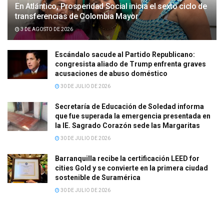
En Atlántico, Prosperidad Social inicia el sexto ciclo de
transferencias de Colombia Mayor
3 DE AGOSTO DE 2026
Escándalo sacude al Partido Republicano:
congresista aliado de Trump enfrenta graves
acusaciones de abuso doméstico
30 DE JULIO DE 2026
Secretaría de Educación de Soledad informa
que fue superada la emergencia presentada en
la IE. Sagrado Corazón sede las Margaritas
30 DE JULIO DE 2026
Barranquilla recibe la certificación LEED for
cities Gold y se convierte en la primera ciudad
sostenible de Suramérica
30 DE JULIO DE 2026