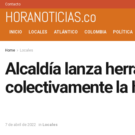
Contacto
HORANOTICIAS.co
INICIO
LOCALES
ATLÁNTICO
COLOMBIA
POLÍTICA
Home
Locales
Alcaldía lanza her
colectivamente la h
7 de abril de 2022
in
Locales