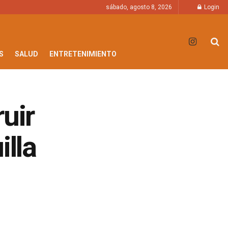
sábado, agosto 8, 2026
Login
S
SALUD
ENTRETENIMIENTO
uir
illa