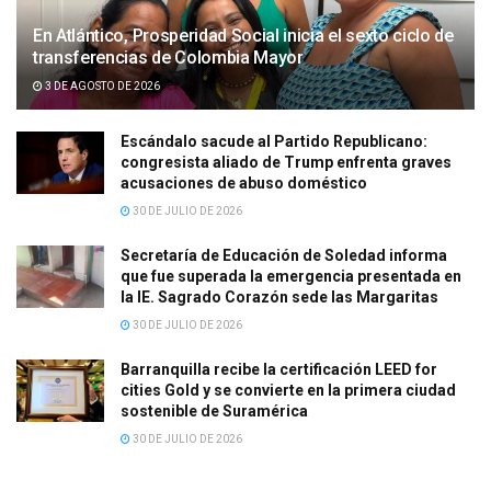
En Atlántico, Prosperidad Social inicia el sexto ciclo de
transferencias de Colombia Mayor
3 DE AGOSTO DE 2026
Escándalo sacude al Partido Republicano:
congresista aliado de Trump enfrenta graves
acusaciones de abuso doméstico
30 DE JULIO DE 2026
Secretaría de Educación de Soledad informa
que fue superada la emergencia presentada en
la IE. Sagrado Corazón sede las Margaritas
30 DE JULIO DE 2026
Barranquilla recibe la certificación LEED for
cities Gold y se convierte en la primera ciudad
sostenible de Suramérica
30 DE JULIO DE 2026