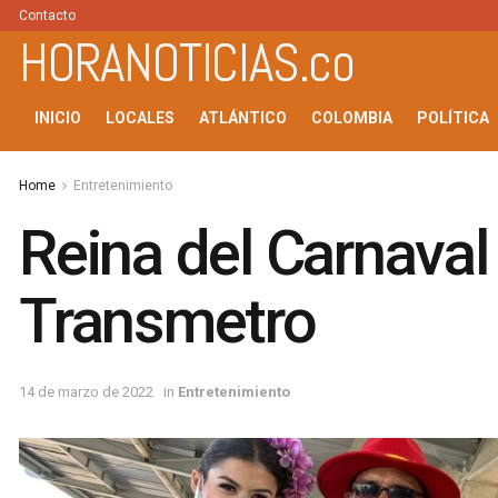
Contacto
HORANOTICIAS.co
INICIO
LOCALES
ATLÁNTICO
COLOMBIA
POLÍTICA
Home
Entretenimiento
Reina del Carnaval
Transmetro
14 de marzo de 2022
in
Entretenimiento