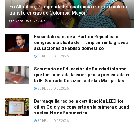
En Atlántico, Prosperidad Social inicia el sexto ciclo de
transferencias de Colombia Mayor
3 DE AGOSTO DE 2026
Escándalo sacude al Partido Republicano:
congresista aliado de Trump enfrenta graves
acusaciones de abuso doméstico
30 DE JULIO DE 2026
Secretaría de Educación de Soledad informa
que fue superada la emergencia presentada en
la IE. Sagrado Corazón sede las Margaritas
30 DE JULIO DE 2026
Barranquilla recibe la certificación LEED for
cities Gold y se convierte en la primera ciudad
sostenible de Suramérica
30 DE JULIO DE 2026