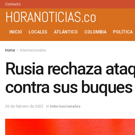
Contacto
HORANOTICIAS.co
INICIO
LOCALES
ATLÁNTICO
COLOMBIA
POLÍTICA
Home
Internacionales
Rusia rechaza ata
contra sus buques
26 de febrero de 2022
in
Internacionales