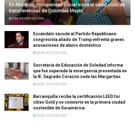
En Atlántico, Prosperidad Social inicia el sexto ciclo de
transferencias de Colombia Mayor
3 DE AGOSTO DE 2026
Escándalo sacude al Partido Republicano:
congresista aliado de Trump enfrenta graves
acusaciones de abuso doméstico
30 DE JULIO DE 2026
Secretaría de Educación de Soledad informa
que fue superada la emergencia presentada en
la IE. Sagrado Corazón sede las Margaritas
30 DE JULIO DE 2026
Barranquilla recibe la certificación LEED for
cities Gold y se convierte en la primera ciudad
sostenible de Suramérica
30 DE JULIO DE 2026