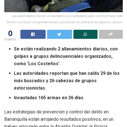
Las autoridades hacen un llamado a la ciudadanía para conmemorar esta
fecha con buen comportamiento y poniendo en práctica los valores cívicos.
0
SHARES
Se están realizando 2 allanamientos diarios, con
golpes a grupos delincuenciales organizados,
como ‘Los Costeños’.
Las autoridades reportan que han caído 29 de los
más buscados y 26 cabezas de grupos
extorsionistas.
Incautadas 165 armas en 36 días.
Las estrategias de prevención y control del delito en
Barranquilla están arrojando resultados positivos, en un
trabajo articulado entre la Alcaldía Distrital, la Policía