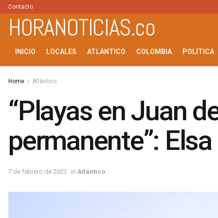
Contacto
HORANOTICIAS.co
INICIO
LOCALES
ATLÁNTICO
COLOMBIA
POLÍTICA
Home
Atlántico
“Playas en Juan de
permanente”: Elsa
7 de febrero de 2022
in
Atlántico