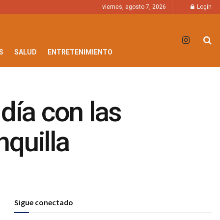
viernes, agosto 7, 2026
Login
S
SALUD
ENTRETENIMIENTO
día con las
nquilla
Sigue conectado