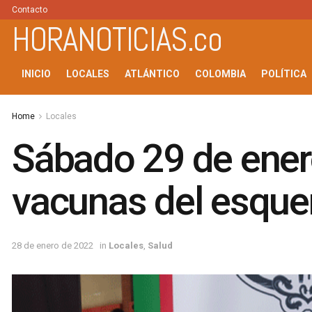
Contacto
HORANOTICIAS.co
INICIO
LOCALES
ATLÁNTICO
COLOMBIA
POLÍTICA
Home
Locales
Sábado 29 de enero
vacunas del esque
28 de enero de 2022
in
Locales
,
Salud