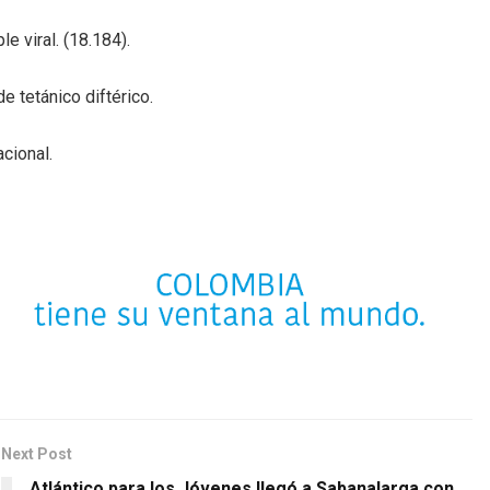
e viral. (18.184).
de tetánico diftérico.
cional.
Next Post
Atlántico para los Jóvenes llegó a Sabanalarga con