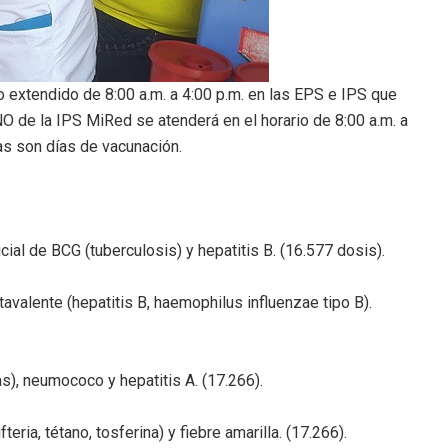
o extendido de 8:00 a.m. a 4:00 p.m. en las EPS e IPS que
 de la IPS MiRed se atenderá en el horario de 8:00 a.m. a
as son días de vacunación.
cial de BCG (tuberculosis) y hepatitis B. (16.577 dosis).
valente (hepatitis B, haemophilus influenzae tipo B).
as), neumococo y hepatitis A. (17.266).
ria, tétano, tosferina) y fiebre amarilla. (17.266).