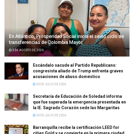
En Atlántico, Prosperidad Social inicia el sexto ciclo de
transferencias de Colombia Mayor
3 DE AGOSTO DE 2026
Escándalo sacude al Partido Republicano:
congresista aliado de Trump enfrenta graves
acusaciones de abuso doméstico
30 DE JULIO DE 2026
Secretaría de Educación de Soledad informa
que fue superada la emergencia presentada en
la IE. Sagrado Corazón sede las Margaritas
30 DE JULIO DE 2026
Barranquilla recibe la certificación LEED for
cities Gold y se convierte en la primera ciudad