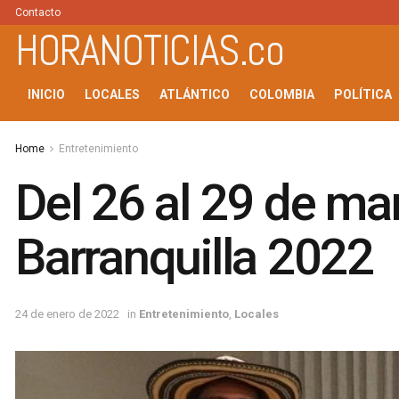
Contacto
HORANOTICIAS.co
INICIO
LOCALES
ATLÁNTICO
COLOMBIA
POLÍTICA
Home
Entretenimiento
Del 26 al 29 de mar
Barranquilla 2022
24 de enero de 2022
in
Entretenimiento
,
Locales