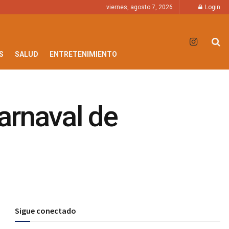
viernes, agosto 7, 2026
Login
S
SALUD
ENTRETENIMIENTO
Carnaval de
Sigue conectado