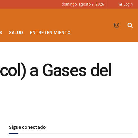
domingo, agosto 9, 2026
Login
S
SALUD
ENTRETENIMIENTO
(col) a Gases del
Sigue conectado