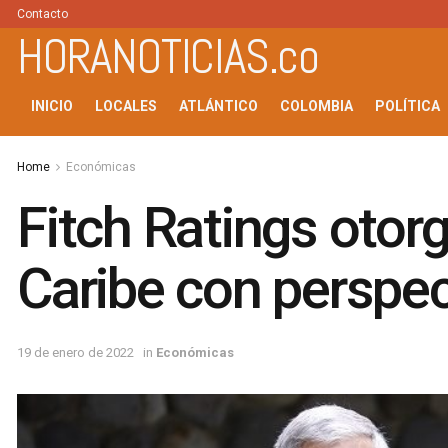
Contacto
HORANOTICIAS.co
INICIO
LOCALES
ATLÁNTICO
COLOMBIA
POLÍTICA
Home
Económicas
Fitch Ratings otorg
Caribe con perspec
19 de enero de 2022
in
Económicas