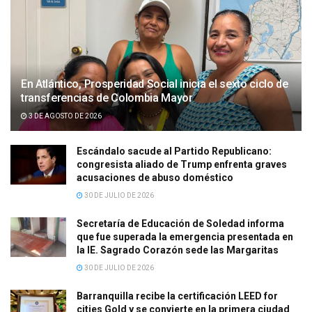
En Atlántico, Prosperidad Social inicia el sexto ciclo de
transferencias de Colombia Mayor
3 DE AGOSTO DE 2026
Escándalo sacude al Partido Republicano:
congresista aliado de Trump enfrenta graves
acusaciones de abuso doméstico
30 DE JULIO DE 2026
Secretaría de Educación de Soledad informa
que fue superada la emergencia presentada en
la IE. Sagrado Corazón sede las Margaritas
30 DE JULIO DE 2026
Barranquilla recibe la certificación LEED for
cities Gold y se convierte en la primera ciudad