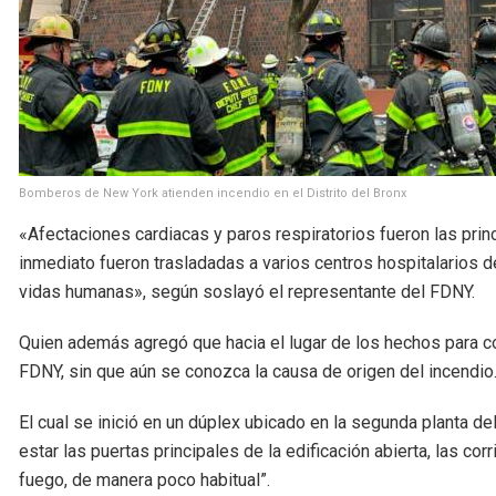
Bomberos de New York atienden incendio en el Distrito del Bronx
«Afectaciones cardiacas y paros respiratorios fueron las prin
inmediato fueron trasladadas a varios centros hospitalarios d
vidas humanas», según soslayó el representante del FDNY.
Quien además agregó que hacia el lugar de los hechos para c
FDNY, sin que aún se conozca la causa de origen del incendio
El cual se inició en un dúplex ubicado en la segunda planta de
estar las puertas principales de la edificación abierta, las cor
fuego, de manera poco habitual”.