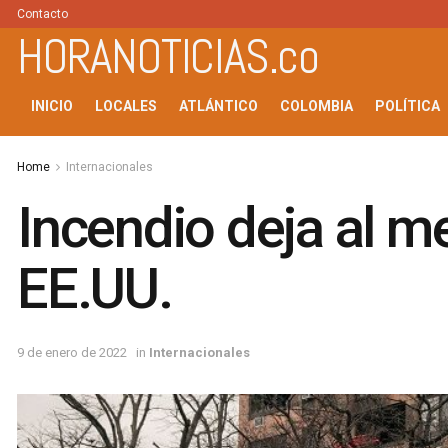
Contacto
HORANOTICIAS.co
INICIO
LOCALES
ATLÁNTICO
COLOMBIA
POLÍTICA
Home
Internacionales
Incendio deja al m
EE.UU.
9 de enero de 2022
in
Internacionales