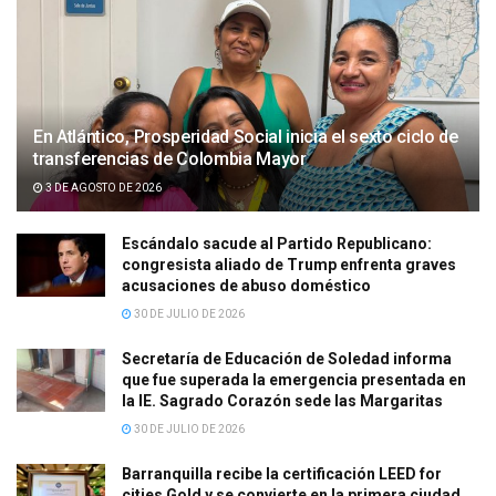
En Atlántico, Prosperidad Social inicia el sexto ciclo de
transferencias de Colombia Mayor
3 DE AGOSTO DE 2026
Escándalo sacude al Partido Republicano:
congresista aliado de Trump enfrenta graves
acusaciones de abuso doméstico
30 DE JULIO DE 2026
Secretaría de Educación de Soledad informa
que fue superada la emergencia presentada en
la IE. Sagrado Corazón sede las Margaritas
30 DE JULIO DE 2026
Barranquilla recibe la certificación LEED for
cities Gold y se convierte en la primera ciudad