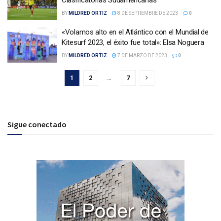
BY
MILDRED ORTIZ
8 DE SEPTIEMBRE DE 2023
0
«Volamos alto en el Atlántico con el Mundial de
Kitesurf 2023, el éxito fue total»: Elsa Noguera
BY
MILDRED ORTIZ
7 DE MARZO DE 2023
0
1
2
…
7
Sigue conectado