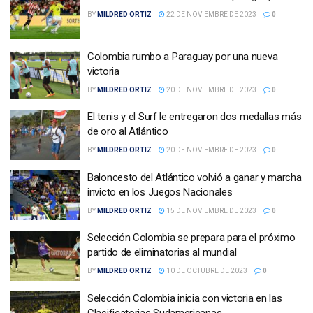
BY
MILDRED ORTIZ
22 DE NOVIEMBRE DE 2023
0
Colombia rumbo a Paraguay por una nueva
victoria
BY
MILDRED ORTIZ
20 DE NOVIEMBRE DE 2023
0
El tenis y el Surf le entregaron dos medallas más
de oro al Atlántico
BY
MILDRED ORTIZ
20 DE NOVIEMBRE DE 2023
0
Baloncesto del Atlántico volvió a ganar y marcha
invicto en los Juegos Nacionales
BY
MILDRED ORTIZ
15 DE NOVIEMBRE DE 2023
0
Selección Colombia se prepara para el próximo
partido de eliminatorias al mundial
BY
MILDRED ORTIZ
10 DE OCTUBRE DE 2023
0
Selección Colombia inicia con victoria en las
Clasificatorias Sudamericanas