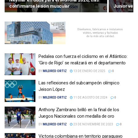
Neymar en duda para el Mundial 2026, tras
confirmarse lesión muscular
Junior venc
Pedalea con fuerza el ciclismo en el Atlántico:
‘Giro de Rigo’ se realizará en el departamento
BY
MILDRED ORTIZ
13 DE ENERO DE 2025
0
Las reflexiones del subcampeón olímpico
Jeison López
BY
MILDRED ORTIZ
11 DE AGOSTO DE 2024
0
Anthony Zambrano brilló en la final de los
Juegos Nacionales con medalla de oro
BY
MILDRED ORTIZ
23 DE NOVIEMBRE DE 2023
0
Victoria colombiana en territorio paraguayo