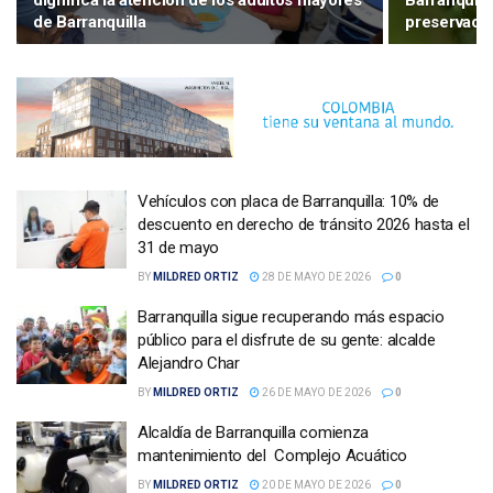
dignifica la atención de los adultos mayores
Barranquill
de Barranquilla
preservació
Vehículos con placa de Barranquilla: 10% de
descuento en derecho de tránsito 2026 hasta el
31 de mayo
BY
MILDRED ORTIZ
28 DE MAYO DE 2026
0
Barranquilla sigue recuperando más espacio
público para el disfrute de su gente: alcalde
Alejandro Char
BY
MILDRED ORTIZ
26 DE MAYO DE 2026
0
Alcaldía de Barranquilla comienza
mantenimiento del Complejo Acuático
BY
MILDRED ORTIZ
20 DE MAYO DE 2026
0