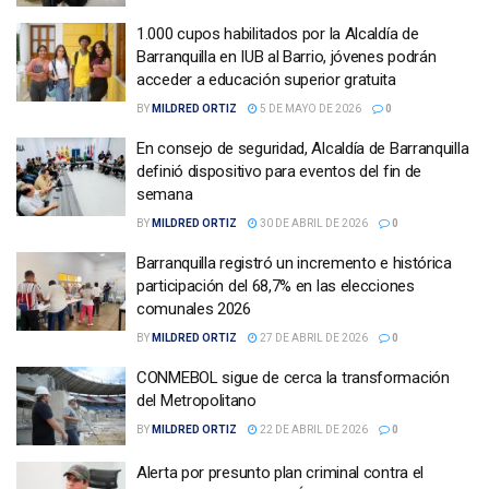
1.000 cupos habilitados por la Alcaldía de
Barranquilla en IUB al Barrio, jóvenes podrán
acceder a educación superior gratuita
BY
MILDRED ORTIZ
5 DE MAYO DE 2026
0
En consejo de seguridad, Alcaldía de Barranquilla
definió dispositivo para eventos del fin de
semana
BY
MILDRED ORTIZ
30 DE ABRIL DE 2026
0
Barranquilla registró un incremento e histórica
participación del 68,7% en las elecciones
comunales 2026
BY
MILDRED ORTIZ
27 DE ABRIL DE 2026
0
CONMEBOL sigue de cerca la transformación
del Metropolitano
BY
MILDRED ORTIZ
22 DE ABRIL DE 2026
0
Alerta por presunto plan criminal contra el