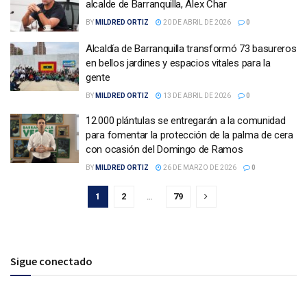
alcalde de Barranquilla, Álex Char
BY
MILDRED ORTIZ
20 DE ABRIL DE 2026
0
Alcaldía de Barranquilla transformó 73 basureros
en bellos jardines y espacios vitales para la
gente
BY
MILDRED ORTIZ
13 DE ABRIL DE 2026
0
12.000 plántulas se entregarán a la comunidad
para fomentar la protección de la palma de cera
con ocasión del Domingo de Ramos
BY
MILDRED ORTIZ
26 DE MARZO DE 2026
0
1
2
…
79
Sigue conectado