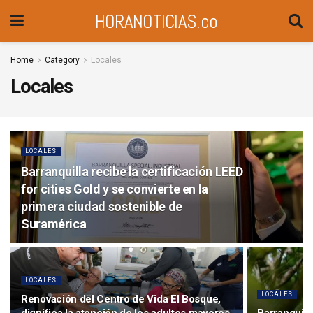
HORANOTICIAS.co
Home
Category
Locales
Locales
LOCALES
Barranquilla recibe la certificación LEED
for cities Gold y se convierte en la
primera ciudad sostenible de
Suramérica
LOCALES
LOCALES
Renovación del Centro de Vida El Bosque,