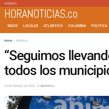
Contacto
HORANOTICIAS.co
INICIO
LOCALES
ATLÁNTICO
COLOMBIA
POLÍTICA
Home
Atlántico
“Seguimos llevando
todos los municipi
24 de febrero de 2022
in
Atlántico