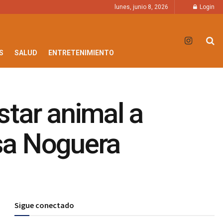
lunes, junio 8, 2026
Login
S
SALUD
ENTRETENIMIENTO
star animal a
lsa Noguera
Sigue conectado