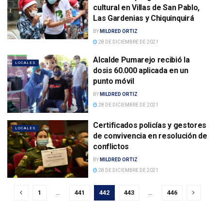
cultural en Villas de San Pablo,
Las Gardenias y Chiquinquirá
BY
MILDRED ORTIZ
28 DE DICIEMBRE DE 2021
Alcalde Pumarejo recibió la
LOCALES
dosis 60.000 aplicada en un
punto móvil
BY
MILDRED ORTIZ
28 DE DICIEMBRE DE 2021
Certificados policías y gestores
LOCALES
de convivencia en resolución de
conflictos
BY
MILDRED ORTIZ
28 DE DICIEMBRE DE 2021
1
…
441
442
443
…
446