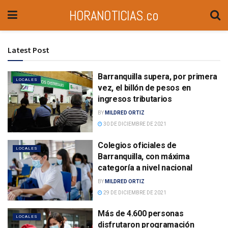
HORANOTICIAS.co
Latest Post
Barranquilla supera, por primera
LOCALES
vez, el billón de pesos en
ingresos tributarios
BY
MILDRED ORTIZ
30 DE DICIEMBRE DE 2021
Colegios oficiales de
LOCALES
Barranquilla, con máxima
categoría a nivel nacional
BY
MILDRED ORTIZ
29 DE DICIEMBRE DE 2021
Más de 4.600 personas
LOCALES
disfrutaron programación