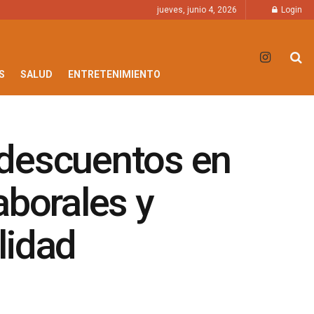
jueves, junio 4, 2026
Login
S
SALUD
ENTRETENIMIENTO
 descuentos en
aborales y
lidad