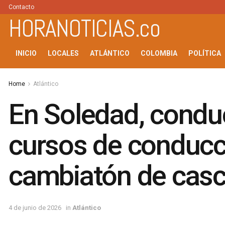
Contacto
HORANOTICIAS.co
INICIO
LOCALES
ATLÁNTICO
COLOMBIA
POLÍTICA
Home
Atlántico
En Soledad, condu
cursos de conducci
cambiatón de casc
4 de junio de 2026
in
Atlántico