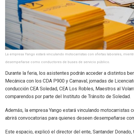
La empresa Yango estará vinculando motocarristas con ofertas laborales, mientr
desempeñarse como conductores de buses de servicio público.
Durante la feria, los asistentes podrán acceder a distintos 
Mecánica con los CDA P900 y Carnaval; jornadas de Licenciató
conducción CEA Soledad, CEA Los Robles, Maestros al Volant
comparendos por parte del Instituto de Tránsito de Soledad.
Además, la empresa Yango estará vinculando motocarristas co
abrirá convocatorias para quienes deseen desempeñarse com
Este espacio, explicó el director del ente, Santander Donado,