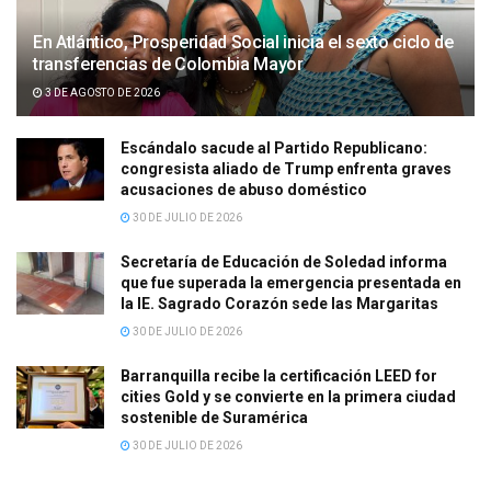
En Atlántico, Prosperidad Social inicia el sexto ciclo de
transferencias de Colombia Mayor
3 DE AGOSTO DE 2026
Escándalo sacude al Partido Republicano:
congresista aliado de Trump enfrenta graves
acusaciones de abuso doméstico
30 DE JULIO DE 2026
Secretaría de Educación de Soledad informa
que fue superada la emergencia presentada en
la IE. Sagrado Corazón sede las Margaritas
30 DE JULIO DE 2026
Barranquilla recibe la certificación LEED for
cities Gold y se convierte en la primera ciudad
sostenible de Suramérica
30 DE JULIO DE 2026