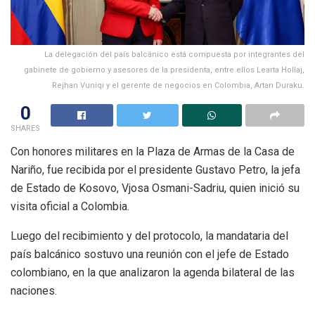
La delegación del país balcánico está compuesta por integrantes del
gabinete de gobierno y asesores de la presidenta, entre ellos Learta Hollaj,
Rejhan Vuniqi y el gerente de negocios en Colombia, Artan Duraku.
0
SHARES
Con honores militares en la Plaza de Armas de la Casa de
Nariño, fue recibida por el presidente Gustavo Petro, la jefa
de Estado de Kosovo, Vjosa Osmani-Sadriu, quien inició su
visita oficial a Colombia.
Luego del recibimiento y del protocolo, la mandataria del
país balcánico sostuvo una reunión con el jefe de Estado
colombiano, en la que analizaron la agenda bilateral de las
naciones.