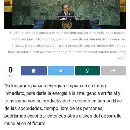
El jefe de Estado planteó que cada ser humano en el mundo, cada nación,
debe ser igual a las demás, que se desarrolle en función de las energías
limpias, la descarbonización, la alta productividad, en función del tiempo
libre creador, el trabajo emancipado y de una humanidad mucho más rica y
feliz”.
0
SHARES
“Si logramos pasar a energías limpias en un futuro
inmediato, para darle la energía a la inteligencia artificial y
transformamos su productividad creciente en tiempo libre
de las sociedades, tiempo libre de las personas,
podríamos encontrar entonces otras claves del desarrollo
mundial en el futuro”.