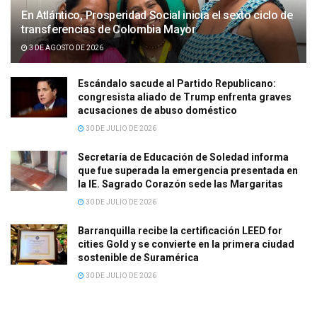
En Atlántico, Prosperidad Social inicia el sexto ciclo de
transferencias de Colombia Mayor
3 DE AGOSTO DE 2026
Escándalo sacude al Partido Republicano:
congresista aliado de Trump enfrenta graves
acusaciones de abuso doméstico
30 DE JULIO DE 2026
Secretaría de Educación de Soledad informa
que fue superada la emergencia presentada en
la IE. Sagrado Corazón sede las Margaritas
30 DE JULIO DE 2026
Barranquilla recibe la certificación LEED for
cities Gold y se convierte en la primera ciudad
sostenible de Suramérica
30 DE JULIO DE 2026