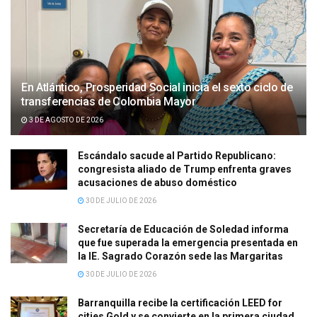
En Atlántico, Prosperidad Social inicia el sexto ciclo de
transferencias de Colombia Mayor
3 DE AGOSTO DE 2026
Escándalo sacude al Partido Republicano:
congresista aliado de Trump enfrenta graves
acusaciones de abuso doméstico
30 DE JULIO DE 2026
Secretaría de Educación de Soledad informa
que fue superada la emergencia presentada en
la IE. Sagrado Corazón sede las Margaritas
30 DE JULIO DE 2026
Barranquilla recibe la certificación LEED for
cities Gold y se convierte en la primera ciudad