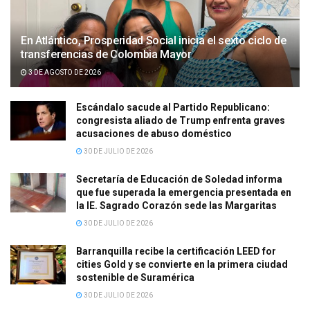
En Atlántico, Prosperidad Social inicia el sexto ciclo de
transferencias de Colombia Mayor
3 DE AGOSTO DE 2026
Escándalo sacude al Partido Republicano:
congresista aliado de Trump enfrenta graves
acusaciones de abuso doméstico
30 DE JULIO DE 2026
Secretaría de Educación de Soledad informa
que fue superada la emergencia presentada en
la IE. Sagrado Corazón sede las Margaritas
30 DE JULIO DE 2026
Barranquilla recibe la certificación LEED for
cities Gold y se convierte en la primera ciudad
sostenible de Suramérica
30 DE JULIO DE 2026