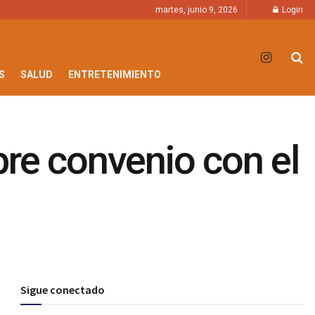
martes, junio 9, 2026
Login
S
SALUD
ENTRETENIMIENTO
re convenio con el
Sigue conectado