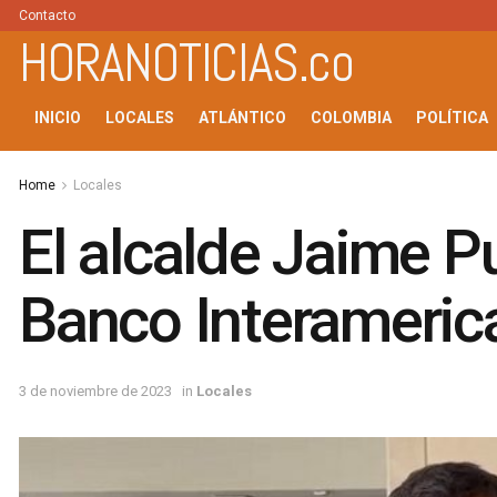
Contacto
HORANOTICIAS.co
INICIO
LOCALES
ATLÁNTICO
COLOMBIA
POLÍTICA
Home
Locales
El alcalde Jaime P
Banco Interameric
3 de noviembre de 2023
in
Locales