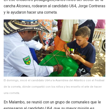
cancha Alcones, rodearon al candidato U64, Jorge Contreras
y le ayudaron hacer una cometa.
El domingo, inició el candidato U64 a la Asamblea del Atlántico con el Festival
de la cometa, dónde compartió con los niños y les enseño el arte de hacer
una cometa.
En Malambo, se reunió con un grupo de comunales que le
expresaron al candidato U64, que su mayor misión es