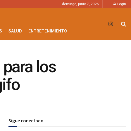
domingo, junio 7, 2026
Login
S
SALUD
ENTRETENIMIENTO
 para los
ifo
Sigue conectado