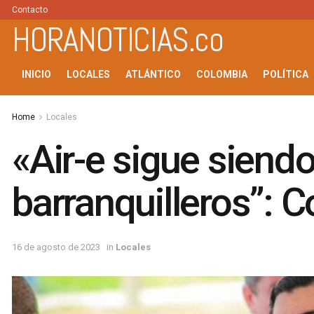
Contacto
HORANOTICIAS.co
INICIO
LOCALES
ATLÁNTICO
COLOMBIA
POLÍTICA
Home
Locales
«Air-e sigue siend
barranquilleros”: 
16 de agosto de 2023
in
Locales