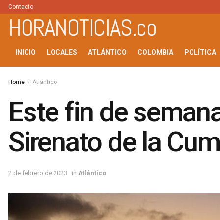
Contacto
HORANOTICIAS.co
INICIO
LOCALES
ATLÁNTICO
COLOMBIA
POLÍTICA
Home
Atlántico
Este fin de semana,
Sirenato de la Cu
2 de febrero de 2023
in
Atlántico