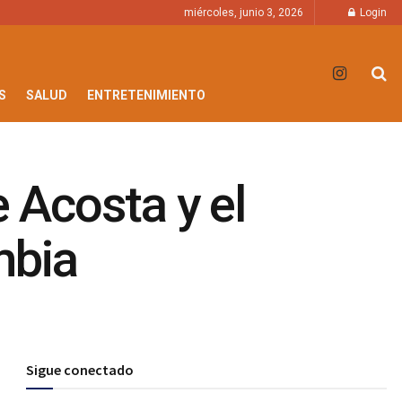
miércoles, junio 3, 2026
Login
S
SALUD
ENTRETENIMIENTO
e Acosta y el
mbia
Sigue conectado