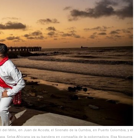
l del Millo, en Juan de Acosta; el Sirenato de la Cumbia, en Puerto Colombia; y el
pa, Selva Africana iza su bandera en compañía de la gobernadora, Elsa Noguera.