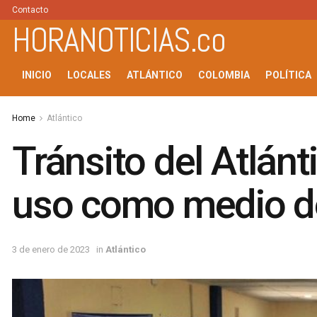
Contacto
HORANOTICIAS.co
INICIO
LOCALES
ATLÁNTICO
COLOMBIA
POLÍTICA
Home
Atlántico
Tránsito del Atlánt
uso como medio de
3 de enero de 2023
in
Atlántico