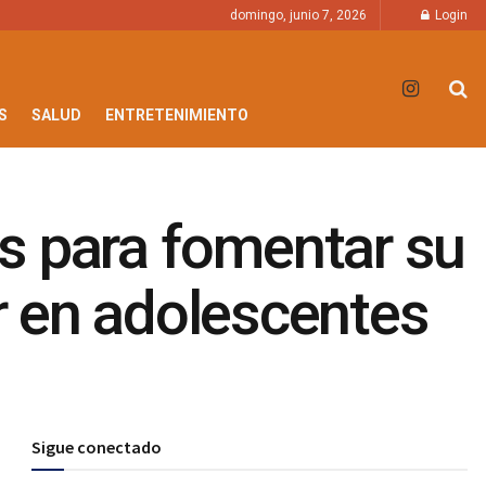
domingo, junio 7, 2026
Login
S
SALUD
ENTRETENIMIENTO
as para fomentar su
r en adolescentes
Sigue conectado