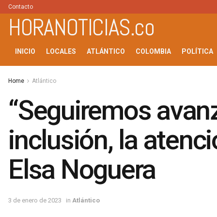
Contacto
HORANOTICIAS.co
INICIO
LOCALES
ATLÁNTICO
COLOMBIA
POLÍTICA
Home
Atlántico
“Seguiremos avanza
inclusión, la atenci
Elsa Noguera
3 de enero de 2023
in
Atlántico