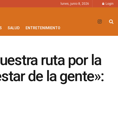
lunes, junio 8, 2026
Login
S
SALUD
ENTRETENIMIENTO
estra ruta por la
estar de la gente»: